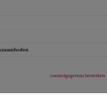
s
kzaamheden
contactgegevens bewerken