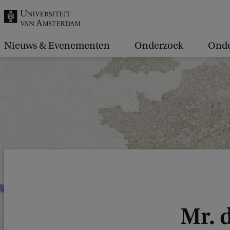
k
.
.
Nieuws & Evenementen
Onderzoek
Onde
.
Mr. 